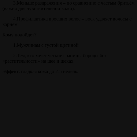
3.Меньше раздражения – по сравнению с частым бритьём
(важно для чувствительной кожи).
4.Профилактика вросших волос – воск удаляет волосы с
корнем.
Кому подойдет?
1.Мужчинам с густой щетиной
2.Тем, кто хочет четкие границы бороды без
«растительности» на шее и щеках.
Эффект: гладкая кожа до 2-5 недель.
Прайс
Удаление волос воском
15 мин.
от 400 ₽
Внимание!
Цены на сайте и барбершопе могут различаться, узнавайте