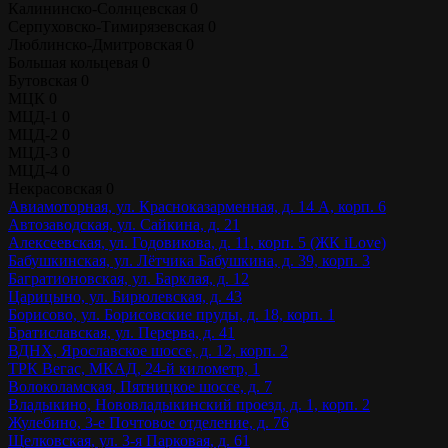
Калининско-Солнцевская
0
Серпуховско-Тимирязевская
0
Люблинско-Дмитровская
0
Большая кольцевая
0
Бутовская
0
МЦК
0
МЦД-1
0
МЦД-2
0
МЦД-3
0
МЦД-4
0
Некрасовская
0
Авиамоторная, ул. Красноказарменная, д. 14 А, корп. 6
Автозаводская, ул. Сайкина, д. 21
Алексеевская, ул. Годовикова, д. 11, корп. 5 (ЖК iLove)
Бабушкинская, ул. Лётчика Бабушкина, д. 39, корп. 3
Багратионовская, ул. Барклая, д. 12
Царицыно, ул. Бирюлевская, д. 43
Борисово, ул. Борисовские пруды, д. 18, корп. 1
Братиславская, ул. Перерва, д. 41
ВДНХ, Ярославское шоссе, д. 12, корп. 2
ТРК Вегас, МКАД, 24-й километр, 1
Волоколамская, Пятницкое шоссе, д. 7
Владыкино, Нововладыкинский проезд, д. 1, корп. 2
Жулебино, 3-е Почтовое отделение, д. 76
Щелковская, ул. 3-я Парковая, д. 61