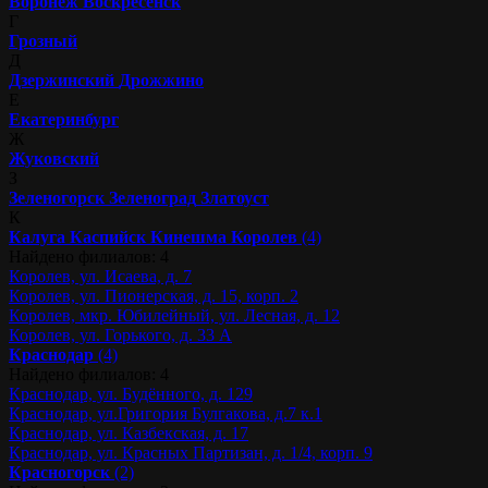
Воронеж
Воскресенск
Г
Грозный
Д
Дзержинский
Дрожжино
Е
Екатеринбург
Ж
Жуковский
З
Зеленогорск
Зеленоград
Златоуст
К
Калуга
Каспийск
Кинешма
Королев
(4)
Найдено филиалов: 4
Королев, ул. Исаева, д. 7
Королев, ул. Пионерская, д. 15, корп. 2
Королев, мкр. Юбилейный, ул. Лесная, д. 12
Королев, ул. Горького, д. 33 А
Краснодар
(4)
Найдено филиалов: 4
Краснодар, ул. Будённого, д. 129
Краснодар, ул.Григория Булгакова, д.7 к.1
Краснодар, ул. Казбекская, д. 17
Краснодар, ул. Красных Партизан, д. 1/4, корп. 9
Красногорск
(2)