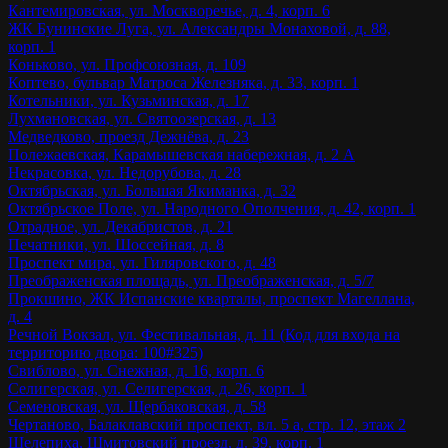
Кантемировская, ул. Москворечье, д. 4, корп. 6
ЖК Бунинские Луга, ул. Александры Монаховой, д. 88,
корп. 1
Коньково, ул. Профсоюзная, д. 109
Коптево, бульвар Матроса Железняка, д. 33, корп. 1
Котельники, ул. Кузьминская, д. 17
Лухмановская, ул. Святоозерская, д. 13
Медведково, проезд Дежнёва, д. 23
Полежаевская, Карамышевская набережная, д. 2 А
Некрасовка, ул. Недорубова, д. 28
Октябрьская, ул. Большая Якиманка, д. 32
Октябрьское Поле, ул. Народного Ополчения, д. 42, корп. 1
Отрадное, ул. Декабристов, д. 21
Печатники, ул. Шоссейная, д. 8
Проспект мира, ул. Гиляровского, д. 48
Преображенская площадь, ул. Преображенская, д. 5/7
Прокшино, ЖК Испанские кварталы, проспект Магеллана,
д. 4
Речной Вокзал, ул. Фестивальная, д. 11 (Код для входа на
территорию двора: 100#325)
Свиблово, ул. Снежная, д. 16, корп. 6
Селигерская, ул. Селигерская, д. 26, корп. 1
Семеновская, ул. Щербаковская, д. 58
Чертаново, Балаклавский проспект, вл. 5 а, стр. 12, этаж 2
Шелепиха, Шмитовский проезд, д. 39, корп. 1