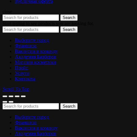
публичная оферта
close
Search
Start typing to see products you are looking for.
Search
Выберите город
Франшиза
Вакансии в команду
Академия Барберов
Магазин косметики
Прайс
Услуги
Контакты
Scroll To Top
Search
Выберите город
Франшиза
Вакансии в команду
Академия Барберов