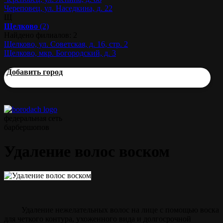
Череповец, ул. Наседкина, д. 22
Щ
Щелково
(2)
Найдено филиалов: 2
Щелково, ул. Советская, д. 16, стр. 2
Щелково, мкр. Богородский, д. 3
Добавить город
федеральная сеть
барбершопов
Удаление волос воском
Удаление нежелательных волос на лице с помощью воска
для четкого контура, ухоженного вида и долгосрочной