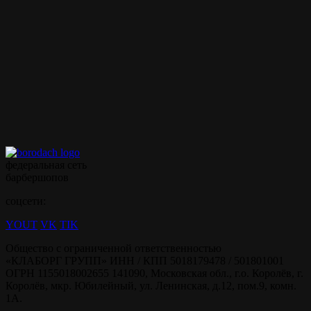
точную цену у администратора!
Полный список услуг
Записаться на стрижку
Записываться на ваши
любимые услуги стало
ещё проще с
мобильным
приложением borodach
федеральная сеть
барбершопов
соцсети:
YOUT
VK
TIK
Общество с ограниченной ответственностью
«КЛАБОРГ ГРУПП» ИНН / КПП 5018179478 / 501801001
ОГРН 1155018002655 141090, Московская обл., г.о. Королёв, г.
Королёв, мкр. Юбилейный, ул. Ленинская, д.12, пом.9, комн.
1А.