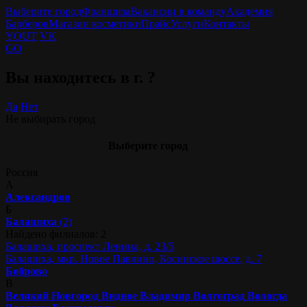
Выберите город
Франшиза
Вакансии в команду
Академия
Барберов
Магазин косметики
Прайс
Услуги
Контакты
YOUT
VK
GO
Вы находитесь в г.
?
Да
Нет
Не выбирать город
Выберите город
Россия
А
Александров
Б
Балашиха
(2)
Найдено филиалов: 2
Балашиха, проспект Ленина, д. 23/5
Балашиха, мкр. Новое Павлино, Косинское шоссе, д. 7
Боброво
В
Великий Новгород
Видное
Владимир
Волгоград
Вологда