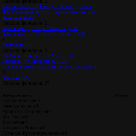
Найдено филиалов: 2
Красногорск, ТЦ Ёлка, ул. Ленина, д. 26 А
ЖК Ильинские луга, ул. Архангельская, д. 6
Красноярск
(2)
Найдено филиалов: 2
Красноярск, ул. Карла Маркса, д. 34
Красноярск, ул. Елены Стасовой, д. 48б
Л
Люберцы
(3)
Найдено филиалов: 3
Люберцы, проспект Победы, д. 14
Люберцы, ул. Дружбы, д. 11/26
Томилино, мкр. Птицефабрика, д. 35, корп. 3
М
Москва
(37)
Найдено филиалов: 37
Выберите линию:
Отмена
Сокольническая
0
Замоскворецкая
0
Арбатско-Покровская
0
Филёвская
0
Кольцевая
0
Калужско-Рижская
0
Таганско-Краснопресненская
0